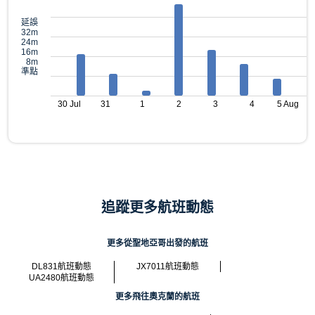
延誤
32m
24m
16m
8m
準點
30 Jul
31
1
2
3
4
5 Aug
追蹤更多航班動態
更多從聖地亞哥出發的航班
DL831航班動態
JX7011航班動態
UA2480航班動態
更多飛往奧克蘭的航班