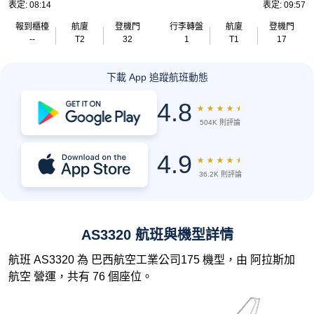
表定: 08:14
表定: 09:57
報到櫃檯
航廈
登機門
行李轉盤
航廈
登機門
--
T2
32
1
T1
17
下載 App 追蹤航班動態
4.8
★
★
★
★
★
504K 則評論
4.9
★
★
★
★
★
36.2K 則評論
AS3320 航班與機型詳情
航班 AS3320 為 巴西航空工業公司175 機型，由 阿拉斯加
航空 營運，共有 76 個座位。