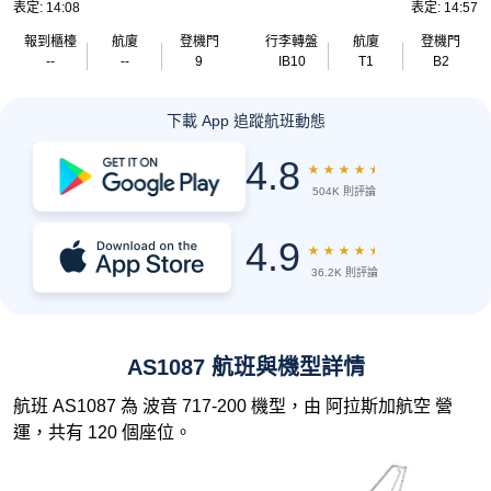
表定: 14:08
表定: 14:57
報到櫃檯
航廈
登機門
行李轉盤
航廈
登機門
--
--
9
IB10
T1
B2
下載 App 追蹤航班動態
4.8
★
★
★
★
★
504K 則評論
4.9
★
★
★
★
★
36.2K 則評論
AS1087 航班與機型詳情
航班 AS1087 為 波音 717-200 機型，由 阿拉斯加航空 營
運，共有 120 個座位。