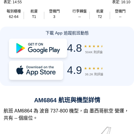
表定: 14:55
表定: 16:10
報到櫃檯
航廈
登機門
行李轉盤
航廈
登機門
62-64
T1
3
--
T2
--
下載 App 追蹤航班動態
4.8
★
★
★
★
★
504K 則評論
4.9
★
★
★
★
★
36.2K 則評論
AM6864 航班與機型詳情
航班 AM6864 為 波音 737-800 機型，由 墨西哥航空 營運，
共有 -- 個座位。