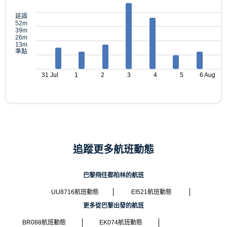
延誤
52m
39m
26m
13m
準點
31 Jul
1
2
3
4
5
6 Aug
追蹤更多航班動態
巴黎飛往都柏林的航班
UU8716航班動態
EI521航班動態
更多從巴黎出發的航班
BR088航班動態
EK074航班動態