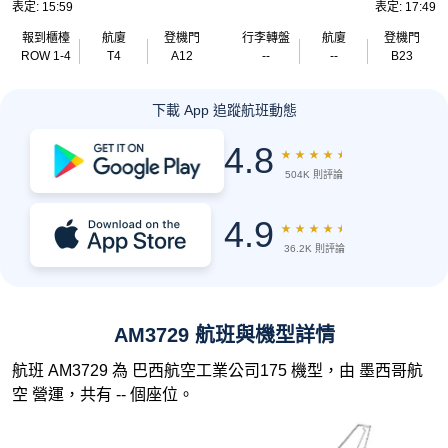
表定: 15:59
表定: 17:49
報到櫃檯
航廈
登機門
行李轉盤
航廈
登機門
ROW 1-4
T4
A12
--
--
B23
下載 App 追蹤航班動態
4.8
★
★
★
★
★
504K 則評論
4.9
★
★
★
★
★
36.2K 則評論
AM3729 航班與機型詳情
航班 AM3729 為 巴西航空工業公司175 機型，由 墨西哥航
空 營運，共有 -- 個座位。