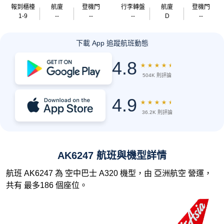
報到櫃檯
航廈
登機門
行李轉盤
航廈
登機門
1-9
--
--
--
D
--
下載 App 追蹤航班動態
4.8
★
★
★
★
★
504K 則評論
4.9
★
★
★
★
★
36.2K 則評論
AK6247 航班與機型詳情
航班 AK6247 為 空中巴士 A320 機型，由 亞洲航空 營運，
共有 最多186 個座位。