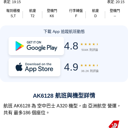
表定: 19:15
表定: 20:15
報到櫃檯
航廈
登機門
行李轉盤
航廈
登機門
S,T
T2
K6
F
D
--
下載 App 追蹤航班動態
4.8
★
★
★
★
★
504K 則評論
4.9
★
★
★
★
★
36.2K 則評論
AK6128 航班與機型詳情
航班 AK6128 為 空中巴士 A320 機型，由 亞洲航空 營運，
共有 最多186 個座位。