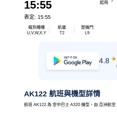
15:55
起飛
表定: 15:55
報到櫃檯
航廈
登機門
U,V,W,X,Y
T2
L9
★
4.8
AK122 航班與機型詳情
航班 AK122 為 空中巴士 A320 機型，由 亞洲航