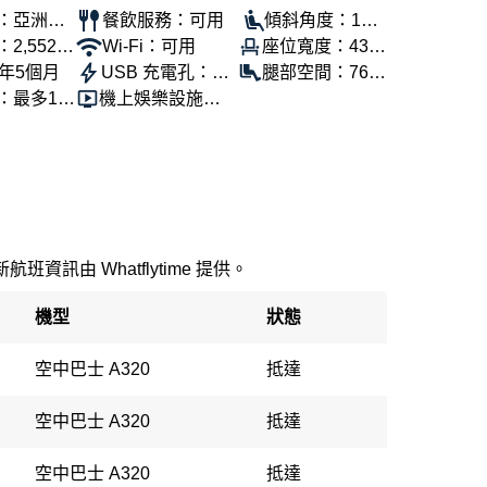
：亞洲航
餐飲服務：可用
傾斜角度：100
2,552
Wi-Fi：可用
座位寬度：43公
°
9年5個月
USB 充電孔：可
分
腿部空間：76公
：最多18
機上娛樂設施：
用
分
可用
新航班資訊由 Whatflytime 提供。
機型
狀態
空中巴士 A320
抵達
空中巴士 A320
抵達
空中巴士 A320
抵達