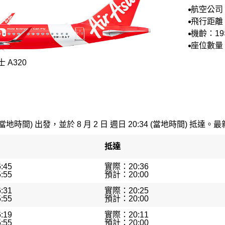
航空公司
空
飛行距離：
公里
機齡：1
座位數量
0
 A320
(當地時間) 出發，並於 8 月 2 日 週日 20:34 (當地時間) 抵達。最
抵達
:45
實際：20:36
:55
預計：20:00
:31
實際：20:25
:55
預計：20:00
:19
實際：20:11
:55
預計：20:00