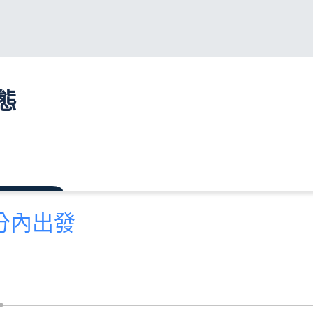
態
 分內出發