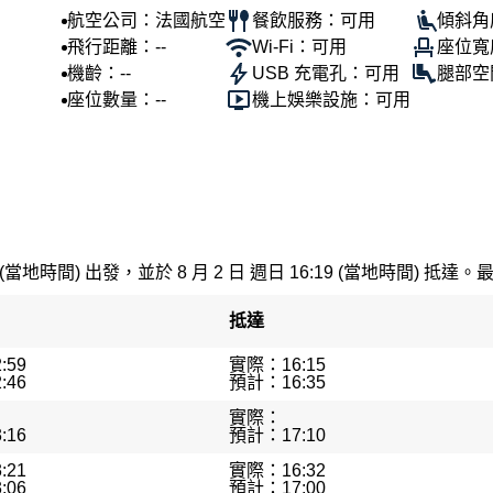
航空公司：法國航空
餐飲服務：可用
傾斜角
飛行距離：--
Wi-Fi：可用
座位寬
機齡：--
USB 充電孔：可用
腿部空
座位數量：--
機上娛樂設施：可用
 (當地時間) 出發，並於 8 月 2 日 週日 16:19 (當地時間) 抵達。
抵達
:59
實際：16:15
:46
預計：16:35
實際：
:16
預計：17:10
:21
實際：16:32
:06
預計：17:00