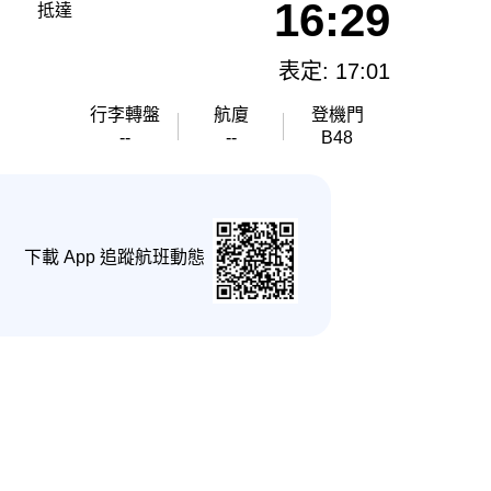
16:29
抵達
表定: 17:01
行李轉盤
航廈
登機門
--
--
B48
下載 App 追蹤航班動態