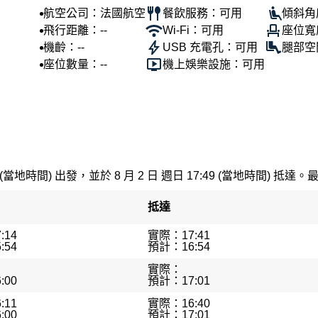
航空公司：法國航空
餐飲服務：可用
傾斜角
飛行距離：--
Wi-Fi：可用
座位寬
機齡：--
USB 充電孔：可用
腿部空
座位數量：--
機上娛樂設施：可用
 (當地時間) 出發，並於 8 月 2 日 週日 17:49 (當地時間) 抵達。
抵達
:14
實際：17:41
:54
預計：16:54
實際：
:00
預計：17:01
:11
實際：16:40
:00
預計：17:01