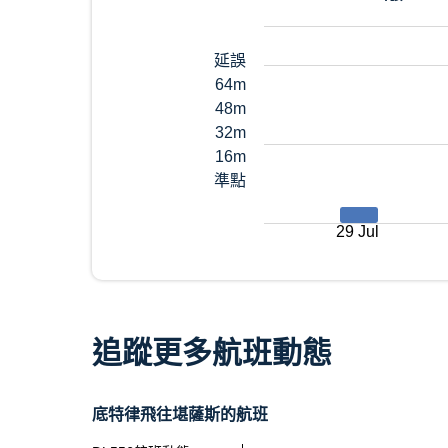
延誤
64m
48m
32m
16m
準點
29 Jul
追蹤更多航班動態
底特律飛往堪薩斯的航班