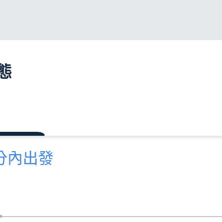
態
 分內出發