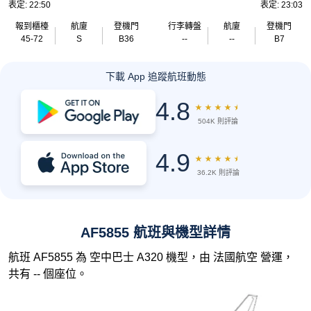
表定: 22:50
表定: 23:03
報到櫃檯
航廈
登機門
行李轉盤
航廈
登機門
45-72
S
B36
--
--
B7
下載 App 追蹤航班動態
4.8
★
★
★
★
★
504K 則評論
4.9
★
★
★
★
★
36.2K 則評論
AF5855 航班與機型詳情
航班 AF5855 為 空中巴士 A320 機型，由 法國航空 營運，
共有 -- 個座位。