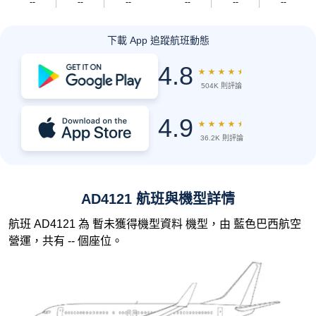
--
--
--
--
--
--
下載 App 追蹤航班動態
4.8
★
★
★
★
★
504K 則評論
4.9
★
★
★
★
★
36.2K 則評論
AD4121 航班與機型詳情
航班 AD4121 為 暫未獲得機型資料 機型，由 藍色巴西航空
營運，共有 -- 個座位。