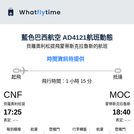
藍色巴西航空 AD4121航班動態
貝羅奧利松提飛蒙蒂斯克拉魯斯的航班
時間資訊待提供
起飛
抵達
飛行時間：1 小時 15 分
CNF
MOC
貝羅奧利松提
蒙蒂斯克拉魯斯
17:25
18:40
表定: --:--
表定: --:--
報到櫃檯
航廈
登機門
行李轉盤
航廈
登機門