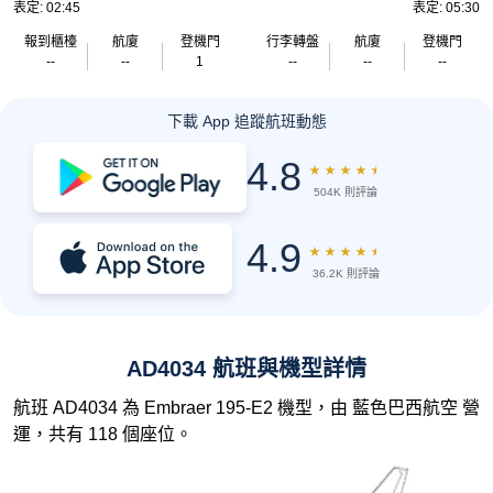
表定: 02:45
表定: 05:30
報到櫃檯
航廈
登機門
行李轉盤
航廈
登機門
--
--
1
--
--
--
下載 App 追蹤航班動態
4.8
★
★
★
★
★
504K 則評論
4.9
★
★
★
★
★
36.2K 則評論
AD4034 航班與機型詳情
航班 AD4034 為 Embraer 195-E2 機型，由 藍色巴西航空 營
運，共有 118 個座位。