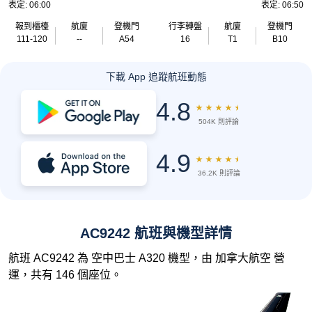
表定: 06:00
表定: 06:50
報到櫃檯
航廈
登機門
行李轉盤
航廈
登機門
111-120
--
A54
16
T1
B10
下載 App 追蹤航班動態
4.8
★
★
★
★
★
504K 則評論
4.9
★
★
★
★
★
36.2K 則評論
AC9242 航班與機型詳情
航班 AC9242 為 空中巴士 A320 機型，由 加拿大航空 營
運，共有 146 個座位。