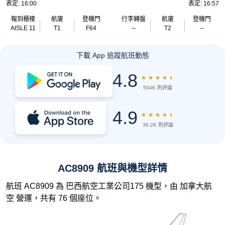
表定: 16:00
表定: 16:57
報到櫃檯
航廈
登機門
行李轉盤
航廈
登機門
AISLE 11
T1
F64
--
T2
--
下載 App 追蹤航班動態
4.8
★
★
★
★
★
504K 則評論
4.9
★
★
★
★
★
36.2K 則評論
AC8909 航班與機型詳情
航班 AC8909 為 巴西航空工業公司175 機型，由 加拿大航
空 營運，共有 76 個座位。