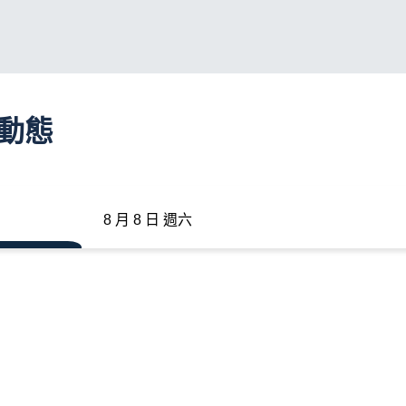
班動態
8 月 8 日 週六