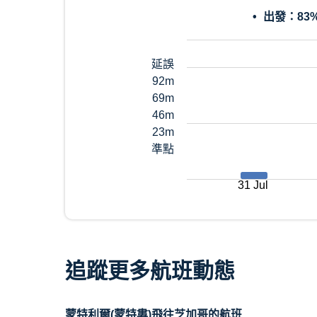
出發：
83
延誤
92m
69m
46m
23m
準點
31 Jul
追蹤更多航班動態
蒙特利爾(蒙特婁)飛往芝加哥的航班