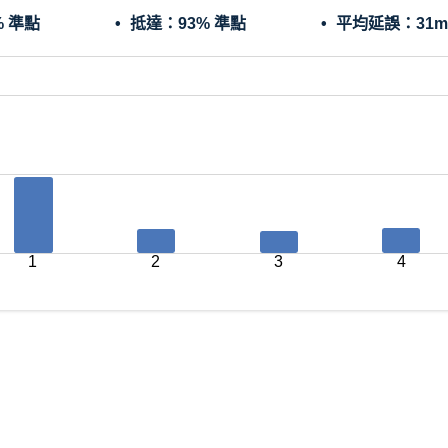
% 準點
抵達：
93% 準點
平均延誤：
31m
1
2
3
4