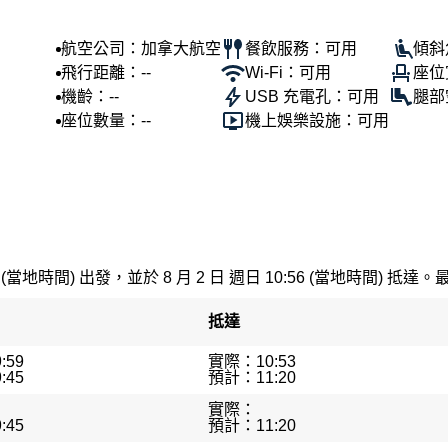
航空公司：加拿大航空
餐飲服務：可用
傾斜
飛行距離：--
Wi-Fi：可用
座位
機齡：--
USB 充電孔：可用
腿部
座位數量：--
機上娛樂設施：可用
 (當地時間) 出發，並於 8 月 2 日 週日 10:56 (當地時間) 抵達。
抵達
:59
實際：10:53
:45
預計：11:20
實際：
:45
預計：11:20