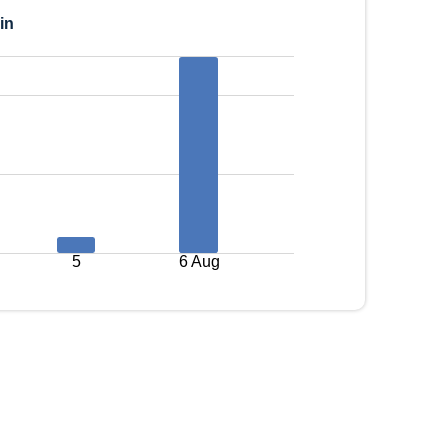
in
5
6 Aug