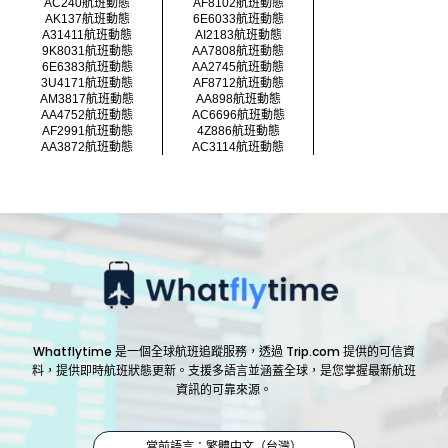
AC240航班動態
AF8102航班動態
AK137航班動態
6E6033航班動態
A31411航班動態
AI2183航班動態
9K8031航班動態
AA7808航班動態
6E6383航班動態
AA2745航班動態
3U4171航班動態
AF8712航班動態
AM3817航班動態
AA898航班動態
AA4752航班動態
AC6696航班動態
AF2991航班動態
4Z886航班動態
AA3872航班動態
AC3114航班動態
Whatflytime 是一個全球航班追蹤服務，透過 Trip.com 提供的可信資
料，提供即時航班狀態更新。支援多語言並涵蓋全球，是您掌握最新航班
資訊的可靠來源。
當前語言：繁體中文（台灣）