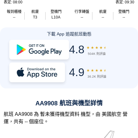
表定: 08:00
表定: 09:30
報到櫃檯
航廈
登機門
行李轉盤
航廈
登機門
--
T3
L10A
--
--
--
下載 App 追蹤航班動態
4.8
★
★
★
★
★
504K 則評論
4.9
★
★
★
★
★
36.2K 則評論
AA9908 航班與機型詳情
航班 AA9908 為 暫未獲得機型資料 機型，由 美國航空 營
運，共有 -- 個座位。