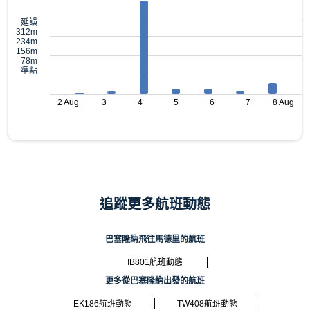
延誤
312m
234m
156m
78m
準點
2 Aug
3
4
5
6
7
8 Aug
追蹤更多航班動態
巴塞隆納飛往馬德里的航班
IB801航班動態
更多從巴塞隆納出發的航班
EK186航班動態
TW408航班動態