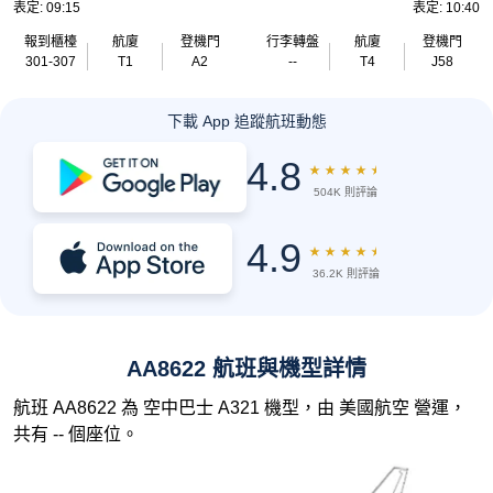
表定: 09:15
表定: 10:40
報到櫃檯
航廈
登機門
行李轉盤
航廈
登機門
301-307
T1
A2
--
T4
J58
下載 App 追蹤航班動態
4.8
★
★
★
★
★
504K 則評論
4.9
★
★
★
★
★
36.2K 則評論
AA8622 航班與機型詳情
航班 AA8622 為 空中巴士 A321 機型，由 美國航空 營運，
共有 -- 個座位。