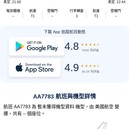
表定: 21:00
表定: 22:44
報到櫃檯
航廈
登機門
行李轉盤
航廈
登機門
--
T1
--
3
T1
--
下載 App 追蹤航班動態
4.8
★
★
★
★
★
504K 則評論
4.9
★
★
★
★
★
36.2K 則評論
AA7783 航班與機型詳情
航班 AA7783 為 暫未獲得機型資料 機型，由 美國航空 營
運，共有 -- 個座位。