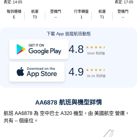
表定: 14:05
表定: 17:05
報到櫃檯
航廈
登機門
行李轉盤
航廈
登機門
E
T3
--
1
T1
--
下載 App 追蹤航班動態
4.8
★
★
★
★
★
504K 則評論
4.9
★
★
★
★
★
36.2K 則評論
AA6878 航班與機型詳情
航班 AA6878 為 空中巴士 A320 機型，由 美國航空 營運，
共有 -- 個座位。