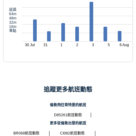
延誤
64m
48m
32m
16m
準點
30 Jul
31
1
2
3
5
6 Aug
追蹤更多航班動態
倫敦飛往哥特堡的航班
D85261航班動態
更多從倫敦出發的航班
BR068航班動態
CI082航班動態