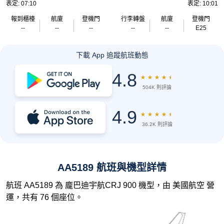
表定: 07:10
表定: 10:01
報到櫃檯
航廈
登機門
行李轉盤
航廈
登機門
--
--
--
--
--
E25
下載 App 追蹤航班動態
4.8
★
★
★
★
★
504K 則評論
4.9
★
★
★
★
★
36.2K 則評論
AA5189 航班與機型詳情
航班 AA5189 為 龐巴迪宇航CRJ 900 機型，由 美國航空 營
運，共有 76 個座位。