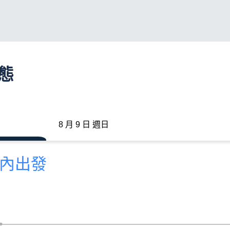
動態
8 月 9 日 週日
分內出發