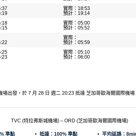
:37
實際：18:53
:19
預計：19:14
:18
實際：05:00
:15
預計：05:52
實際：
:22
預計：05:59
:25
實際：05:10
:23
預計：06:00
特拉弗斯城機場出發，於 7 月 28 日 週二 20:23 抵達 芝加哥歐海
TVC (特拉弗斯城機場) – ORD (芝加哥歐海爾國際機場)
0% 準點
抵達：
100% 準點
平均延誤：
8mi