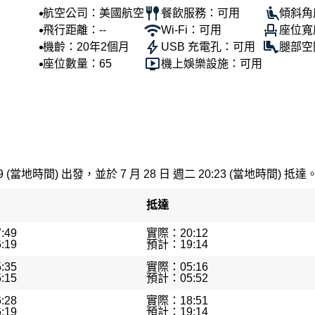
航空公司：美國航空
餐飲服務：可用
傾斜角度
飛行距離：--
Wi-Fi：可用
座位寬
機齡：20年2個月
USB 充電孔：可用
腿部空
座位數量：65
機上娛樂設施：可用
9 (當地時間) 出發，並於 7 月 28 日 週二 20:23 (當地時間) 抵達
抵達
:49
實際：20:12
:19
預計：19:14
:35
實際：05:16
:15
預計：05:52
:28
實際：18:51
:19
預計：19:14