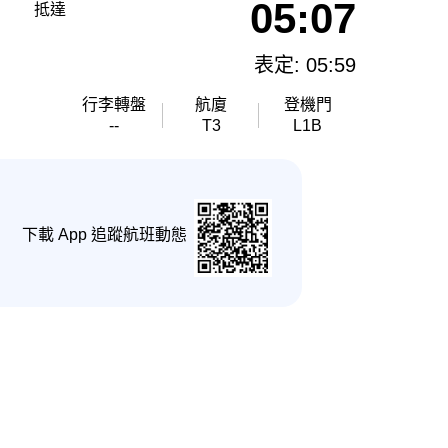
05:07
抵達
表定: 05:59
行李轉盤
航廈
登機門
--
T3
L1B
下載 App 追蹤航班動態