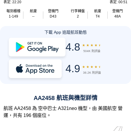
表定: 22:20
表定: 00:51
報到櫃檯
航廈
登機門
行李轉盤
航廈
登機門
1-149
--
D43
2
T4
48A
下載 App 追蹤航班動態
4.8
★
★
★
★
★
504K 則評論
4.9
★
★
★
★
★
36.2K 則評論
AA2458 航班與機型詳情
航班 AA2458 為 空中巴士 A321neo 機型，由 美國航空 營
運，共有 196 個座位。