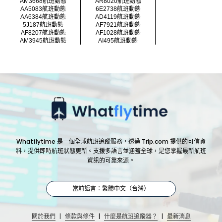
AM3668航班動態
AR8020航班動態
AA5083航班動態
6E2738航班動態
AA6384航班動態
AD4119航班動態
5J187航班動態
AF7921航班動態
AF8207航班動態
AF1028航班動態
AM3945航班動態
AI495航班動態
Whatflytime 是一個全球航班追蹤服務，透過 Trip.com 提供的可信資
料，提供即時航班狀態更新。支援多語言並涵蓋全球，是您掌握最新航班
資訊的可靠來源。
當前語言：繁體中文（台灣）
|
|
|
關於我們
條款與條件
什麼是航班追蹤器？
最新消息