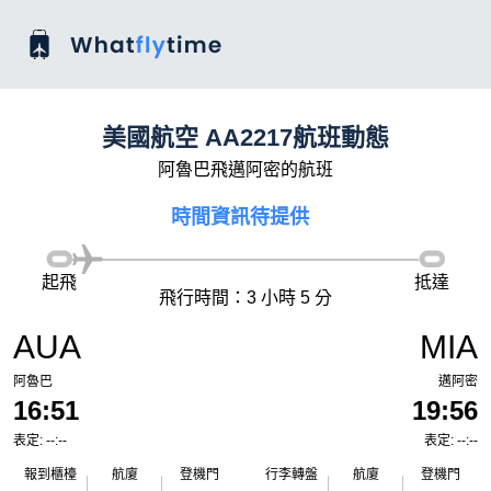
美國航空 AA2217航班動態
阿魯巴飛邁阿密的航班
時間資訊待提供
起飛
抵達
飛行時間：3 小時 5 分
AUA
MIA
阿魯巴
邁阿密
16:51
19:56
表定: --:--
表定: --:--
報到櫃檯
航廈
登機門
行李轉盤
航廈
登機門