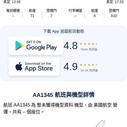
表定: 12:45
表定: 17:33
報到櫃檯
航廈
登機門
行李轉盤
航廈
登機門
--
T1
7
--
A
A10
下載 App 追蹤航班動態
4.8
★
★
★
★
★
504K 則評論
4.9
★
★
★
★
★
36.2K 則評論
AA1345 航班與機型詳情
航班 AA1345 為 暫未獲得機型資料 機型，由 美國航空 營
運，共有 -- 個座位。