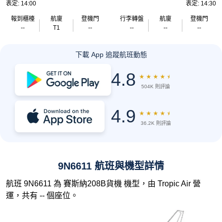
表定: 14:00
表定: 14:30
報到櫃檯
航廈
登機門
行李轉盤
航廈
登機門
--
T1
--
--
--
--
下載 App 追蹤航班動態
4.8
★
★
★
★
★
504K 則評論
4.9
★
★
★
★
★
36.2K 則評論
9N6611 航班與機型詳情
航班 9N6611 為 賽斯納208B貨機 機型，由 Tropic Air 營
運，共有 -- 個座位。