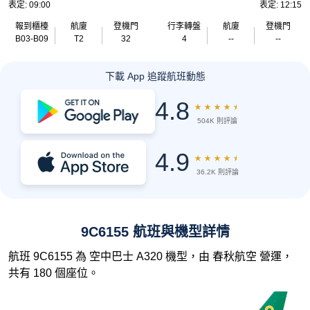
表定: 09:00
表定: 12:15
報到櫃檯
航廈
登機門
行李轉盤
航廈
登機門
B03-B09
T2
32
4
--
--
下載 App 追蹤航班動態
4.8
★
★
★
★
★
504K 則評論
4.9
★
★
★
★
★
36.2K 則評論
9C6155 航班與機型詳情
航班 9C6155 為 空中巴士 A320 機型，由 春秋航空 營運，
共有 180 個座位。