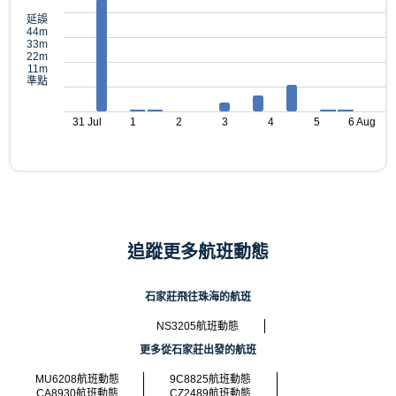
延誤
44m
33m
22m
11m
準點
31 Jul
1
2
3
4
5
6 Aug
追蹤更多航班動態
石家莊飛往珠海的航班
NS3205航班動態
更多從石家莊出發的航班
MU6208航班動態
9C8825航班動態
CA8930航班動態
CZ2489航班動態