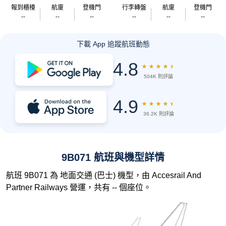
報到櫃檯
航廈
登機門
行李轉盤
航廈
登機門
--
--
--
--
--
--
下載 App 追蹤航班動態
4.8
★
★
★
★
★
504K 則評論
4.9
★
★
★
★
★
36.2K 則評論
9B071 航班與機型詳情
航班 9B071 為 地面交通 (巴士) 機型，由 Accesrail And
Partner Railways 營運，共有 -- 個座位。