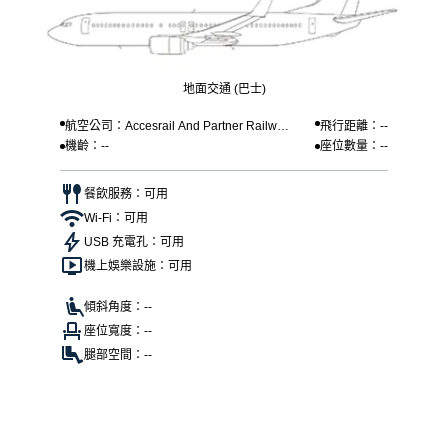
地面交通 (巴士)
航空公司：Accesrail And Partner Railway
飛行距離：--
機齡：--
座位數量：--
s
餐飲服務：可用
Wi-Fi：可用
USB 充電孔：可用
機上娛樂設施：可用
傾斜角度：--
座位寬度：--
腿部空間：--