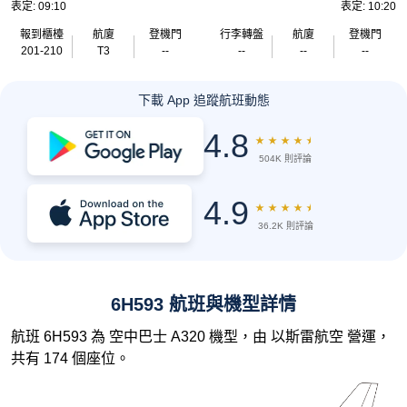
表定: 09:10
表定: 10:20
報到櫃檯
航廈
登機門
行李轉盤
航廈
登機門
201-210
T3
--
--
--
--
下載 App 追蹤航班動態
4.8
★
★
★
★
★
504K 則評論
4.9
★
★
★
★
★
36.2K 則評論
6H593 航班與機型詳情
航班 6H593 為 空中巴士 A320 機型，由 以斯雷航空 營運，
共有 174 個座位。