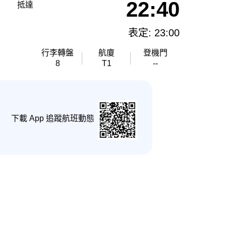
22:40
抵達
表定: 23:00
行李轉盤
航廈
登機門
8
T1
--
下載 App 追蹤航班動態