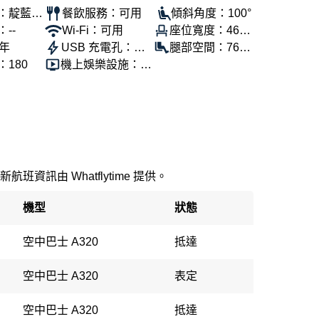
：靛藍航
餐飲服務：可用
傾斜角度：100°
--
Wi-Fi：可用
座位寬度：46公
6年
USB 充電孔：可
分
腿部空間：76公
180
機上娛樂設施：可
用
分
用
新航班資訊由 Whatflytime 提供。
機型
狀態
空中巴士 A320
抵達
空中巴士 A320
表定
空中巴士 A320
抵達