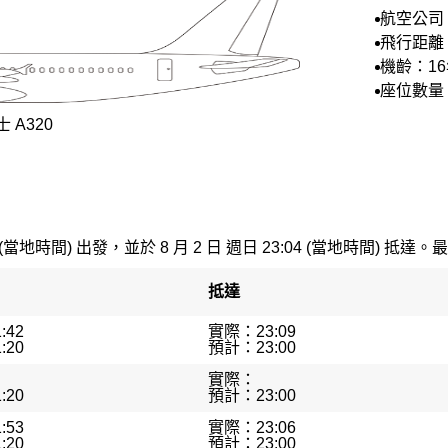
航空公司
空
飛行距離：
機齡：1
座位數量：
 A320
 (當地時間) 出發，並於 8 月 2 日 週日 23:04 (當地時間) 抵達。最
抵達
:42
實際：23:09
:20
預計：23:00
實際：
:20
預計：23:00
:53
實際：23:06
:20
預計：23:00