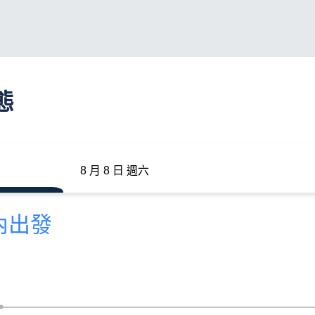
態
8 月 8 日 週六
分內出發