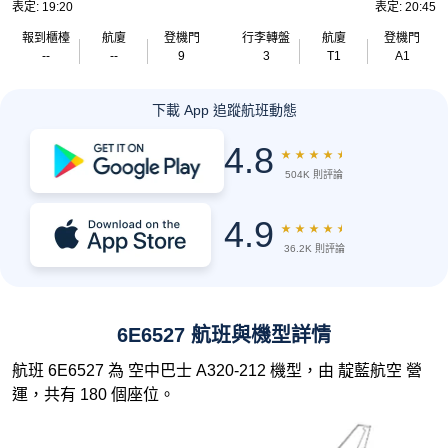
表定: 19:20
表定: 20:45
報到櫃檯
航廈
登機門
行李轉盤
航廈
登機門
--
--
9
3
T1
A1
下載 App 追蹤航班動態
4.8
★
★
★
★
★
504K 則評論
4.9
★
★
★
★
★
36.2K 則評論
6E6527 航班與機型詳情
航班 6E6527 為 空中巴士 A320-212 機型，由 靛藍航空 營
運，共有 180 個座位。