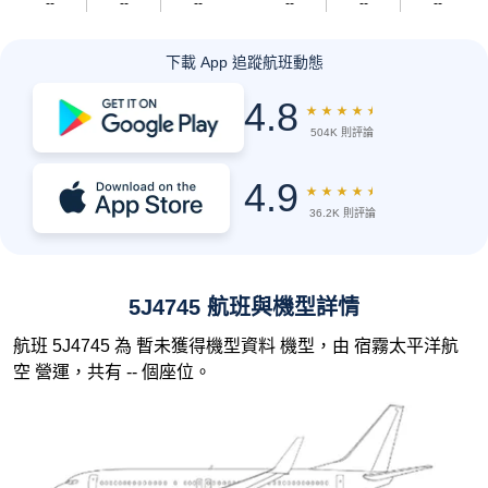
--
--
--
--
--
--
下載 App 追蹤航班動態
4.8
★
★
★
★
★
504K 則評論
4.9
★
★
★
★
★
36.2K 則評論
5J4745 航班與機型詳情
航班 5J4745 為 暫未獲得機型資料 機型，由 宿霧太平洋航
空 營運，共有 -- 個座位。