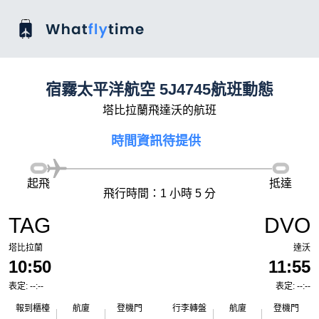
宿霧太平洋航空 5J4745航班動態
塔比拉蘭飛達沃的航班
時間資訊待提供
起飛
抵達
飛行時間：1 小時 5 分
TAG
DVO
塔比拉蘭
達沃
10:50
11:55
表定: --:--
表定: --:--
報到櫃檯
航廈
登機門
行李轉盤
航廈
登機門