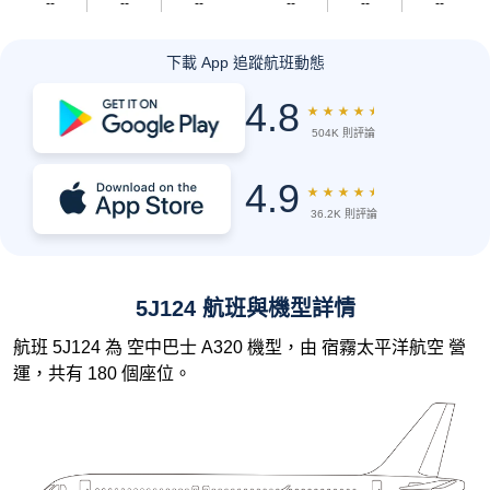
--
--
--
--
--
--
下載 App 追蹤航班動態
4.8
★
★
★
★
★
504K 則評論
4.9
★
★
★
★
★
36.2K 則評論
5J124 航班與機型詳情
航班 5J124 為 空中巴士 A320 機型，由 宿霧太平洋航空 營
運，共有 180 個座位。