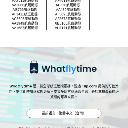
AA7511航班動態
AF4618航班動態
AA2088航班動態
6E228航班動態
AI8766航班動態
AA432航班動態
AF3411航班動態
AF5895航班動態
AC6696航班動態
AF8673航班動態
AA1949航班動態
6E5165航班動態
AA1687航班動態
AH1171航班動態
Whatflytime 是一個全球航班追蹤服務，透過 Trip.com 提供的可信資
料，提供即時航班狀態更新。支援多語言並涵蓋全球，是您掌握最新航班
資訊的可靠來源。
當前語言：繁體中文（台灣）