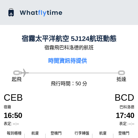
宿霧太平洋航空 5J124航班動態
宿霧飛巴科洛德的航班
時間資訊待提供
起飛
抵達
飛行時間：50 分
CEB
BCD
宿霧
巴科洛德
16:50
17:40
表定: --:--
表定: --:--
報到櫃檯
航廈
登機門
行李轉盤
航廈
登機門