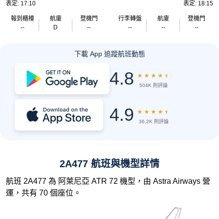
表定: 17:10
表定: 18:15
報到櫃檯
航廈
登機門
行李轉盤
航廈
登機門
--
D
--
--
--
--
下載 App 追蹤航班動態
4.8
★
★
★
★
★
504K 則評論
4.9
★
★
★
★
★
36.2K 則評論
2A477 航班與機型詳情
航班 2A477 為 阿萊尼亞 ATR 72 機型，由 Astra Airways 營
運，共有 70 個座位。