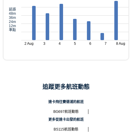
延誤
48m
36m
24m
12m
準點
2 Aug
3
4
5
6
7
8 Aug
追蹤更多航班動態
達卡飛往賽德浦的航班
BG697航班動態
更多從達卡出發的航班
BS115航班動態