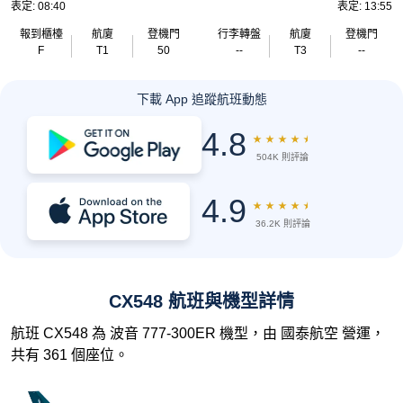
表定: 08:40
表定: 13:55
報到櫃檯
航廈
登機門
行李轉盤
航廈
登機門
F
T1
50
--
T3
--
下載 App 追蹤航班動態
4.8
★
★
★
★
★
504K 則評論
4.9
★
★
★
★
★
36.2K 則評論
CX548 航班與機型詳情
航班 CX548 為 波音 777-300ER 機型，由 國泰航空 營運，
共有 361 個座位。